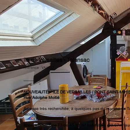
Ile de Versailles - Talensac
référence : VA4632
NOUVEAUTÉ – ILE DE VERSAILLES / PONT SAINT-MIHI
Rue Adolphe Moitié
Adresse très recherchée, à quelques pas du marché de Ta
facultés.
Appartement type T3 de 45.93 m² habitables (
69.67m
² au