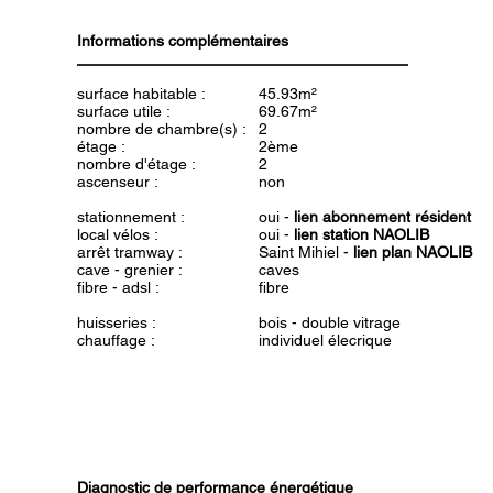
Informations complémentaires
surface habitable :
45.93m²
surface utile :
69.67m²
nombre de chambre(s) :
2
étage :
2ème
nombre d'étage :
2
ascenseur :
non
stationnement :
oui -
lien abonnement résident
local vélos :
oui -
lien station NAOLIB
arrêt tramway :
Saint Mihiel -
lien plan NAOLIB
cave - grenier :
caves
fibre - adsl :
fibre
huisseries :
bois - double vitrage
chauffage :
individuel élecrique
Diagnostic de performance énergétique