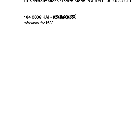
Plus d'informations :
Pierre-Marie POIRIER
- 02.40.89.61.
nouveauté
184 000€ HAI -
référence : VA4632