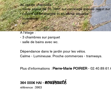
Au rez de chaussée :
- vaste séjour de 35.70m² sur carrelage exposé ouest sur 
- cuisine us aménagée et en partie équipée
- buanderie
- wc.
A l'étage :
- 3 chambres sur parquet
- salle de bains avec wc.
Dépendance dans le jardin pour les vélos.
Calme - Lumineuse. Proche commerces - tramways.
Plus d'informations :
Pierre-Marie POIRIER
- 02.40.89.61.
nouveauté
364 000€ HAI -
référ
ence : 3963