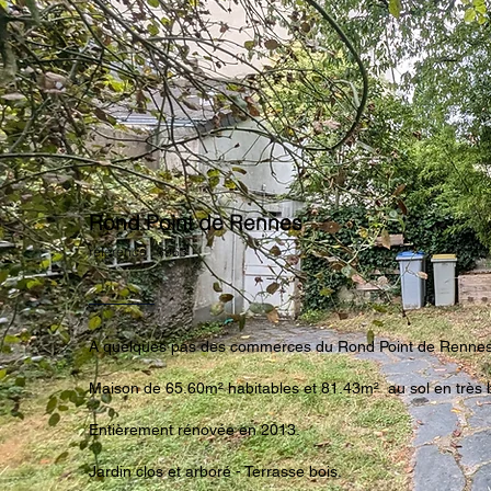
Rond Point de Rennes
référence : 3963
A quelques pas des commerces du Rond Point de Renne
Maison de 65.60m² habitables et 81.43m² au sol en très b
Entièrement rénovée en 2013.
Jardin clos et arboré - Terrasse bois.