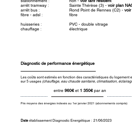
stationnement :
non -
voir tarif résident
arrêt tramway :
Sainte Thérèse (3) -
voir plan NA
arrêt bus :
Rond Point de Rennes (C2) -
voi
fibre - adsl :
fibre
huisseries :
PVC - double vitrage
chauffage :
électrique
Diagnostic de performance énergétique
Les coûts sont estimés en fonction des caractéristiques du logement et
sur 5 usages
(chauffage, eau chaude sanitaire, climatisation, éclairage
entre
960€
et
1 350€
par an
Prix moyens des énergies indexés au 1er janvier 2021 (abonnements compris)
Date
établissement Diagnostic Energétique : 21/06/2023