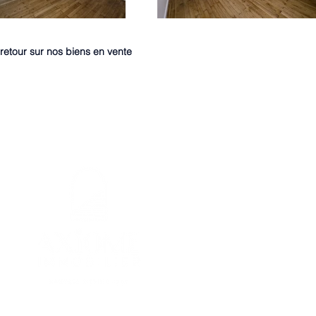
retour sur nos biens en vente
7 Avenue des Palmiers NANTES
02.40.89.61.61
contact@axiome-immobilier.fr