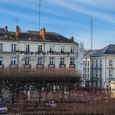
Place de la Préfecture
référence : 282
Seul au 2ème étage d'un bel immeuble ancien.
Appartement ancien de caractère de 205 m² habitables en
- hall d'entrée
- salon aspectant la Place Roger Salengro
- séjour en enfilade
- cuisine aménagée et équipée
- une suite parentale avec salle de bains attenante