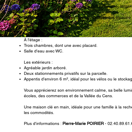
Au rez-de-chaussée :
Belle pièce de vie avec salon-séjour sur béton ciré, large
une double exposition sud et ouest.
Cuisine semi-ouverte, aménagée et entièrement équipée.
Espace de rangement.
WC indépendant.
À l'étage :
Trois chambres, dont une avec placard.
Salle d'eau avec WC.
Les extérieurs :
Agréable jardin arboré.
Deux stationnements privatifs sur la parcelle.
Appentis d'environ 6 m², idéal pour les vélos ou le stocka
Vous apprécierez son environnement calme, sa belle lumino
écoles, des commerces et de la Vallée du Cens.
Une maison clé en main, idéale pour une famille à la rech
les commodités.
Plus d'informations :
Pierre-Marie POIRIER
- 02.40.89.61.