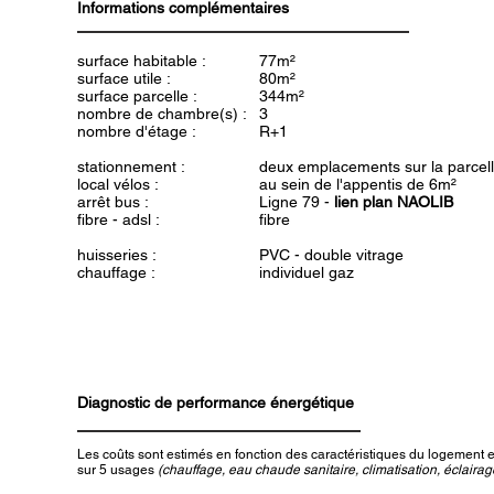
Informations complémentaires
surface habitable :
77m²
surface utile :
80m²
surface parcelle :
344m²
nombre de chambre(s) :
3
nombre d'étage :
R+1
stationnement :
deux emplacements sur la parcel
local vélos :
au sein de l'appentis de 6m²
arrêt bus :
Ligne 79 -
lien plan NAOLIB
fibre - adsl :
fibre
huisseries :
PVC - double vitrage
chauffage :
individuel gaz
Diagnostic de performance énergétique
Les coûts sont estimés en fonction des caractéristiques du logement et
sur 5 usages
(chauffage, eau chaude sanitaire, climatisation, éclairage