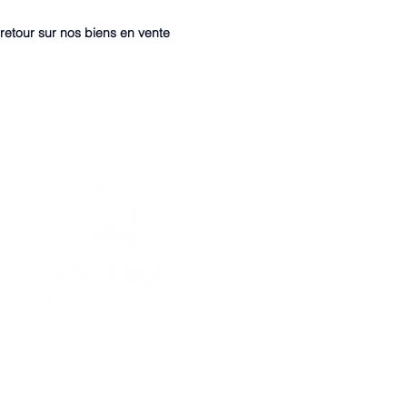
retour sur nos biens en vente
7 Avenue des Palmiers NANTES
02.40.89.61.61
contact@axiome-immobilier.fr