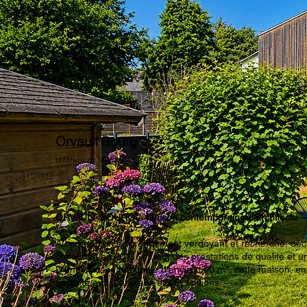
Orvault Bourg
référence : VM643
ORVAULT BOURG – Maison contemporaine d'architecte – 
Au cœur d'un environnement verdoyant et recherché, déc
construite en 2011, offrant des prestations de qualité et
D'une surface habitable d'environ 80 m², cette maison, en p
apporté aux matériaux et aux finitions.