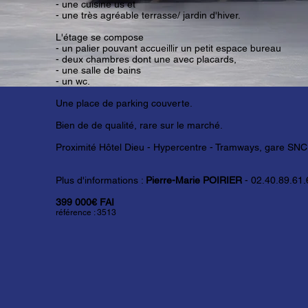
- une cuisine us et
- une très agréable terrasse/ jardin d'hiver.
L'étage se compose
- un palier pouvant accueillir un petit espace bureau
- deux chambres dont une avec placards,
- une salle de bains
- un wc.
Une place de parking couverte.
Bien de de qualité, rare sur le marché.
Proximité Hôtel Dieu - Hypercentre - Tramways, gare SNC
Plus d'informations :
Pierre-Marie POIRIER
- 02.40.89.61.
399 000€ FAI
référence : 3513