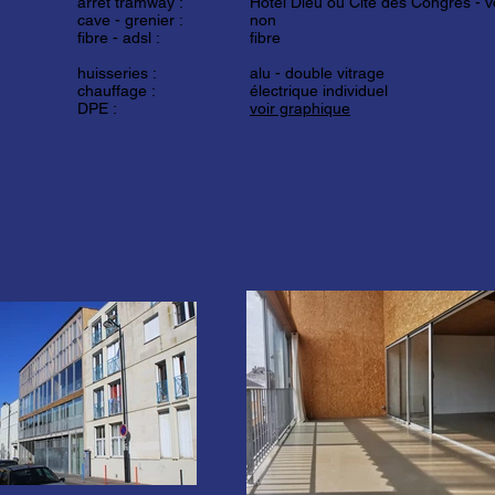
arrêt tramway :
Hôtel Dieu ou Cité des Congrès -
v
cave - grenier :
non
fibre - adsl :
fibre
huisseries :
alu - double vitrage
chauffage :
électrique individuel
DPE :
voir graphique