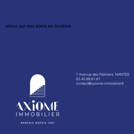
retour sur nos biens en location
7 Avenue des Palmiers NANTES
02.40.89.61.61
contact@axiome-immobilier.fr