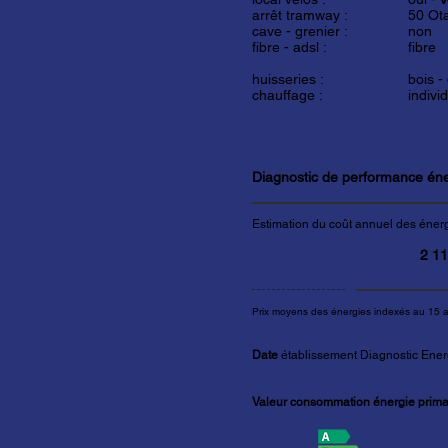
arrêt tramway :
50 Ot
cave - grenier :
non
fibre - adsl :
fibre
huisseries :
bois -
chauffage :
indivi
Diagnostic de performance én
Estimation du coût annuel des éner
2 1
Prix moyens des énergies indexés au 15 
Date
établissement Diagnostic Ener
Valeur consommation énergie primai