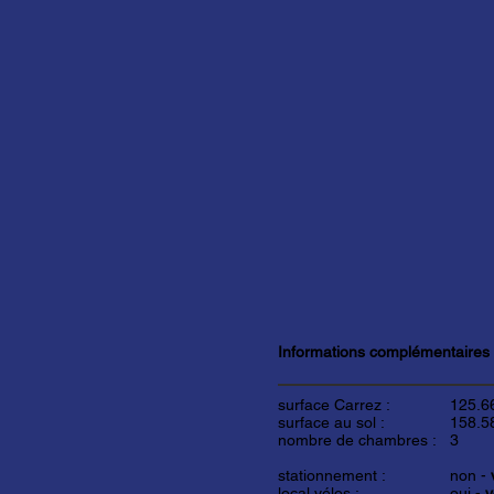
Informations complémentaires
surface Carrez :
125.6
surface au sol :
158.5
nombre de chambres :
3
stationnement :
non -
local vélos :
oui -
v