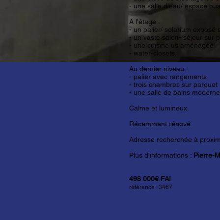
- une salle d'eau/ espace bu
A l'étage :
- un palier/ solarium exposé 
- un vaste salon- séjour sur
- une cuisine us aménagée
- water-closets.
Au dernier niveau :
- palier avec rangements
- trois chambres sur parquet
- une salle de bains moderne
Calme et lumineux.
Récemment rénové.
Adresse recherchée à proximi
Plus d'informations :
Pierre-
498 000€ FAI
référence : 3467