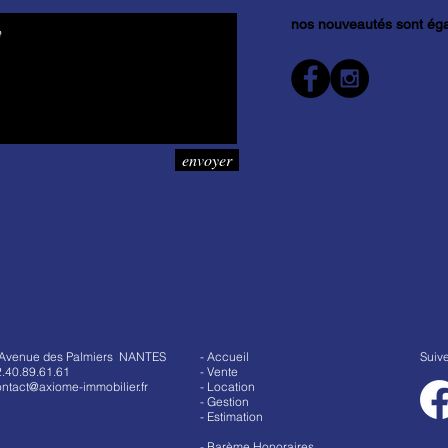
nos nouveautés sont éga
envoyer
 Avenue des Palmiers NANTES
- Accueil
Suiv
.40.89.61.61
- Vente
ntact@axiome-immobilier.fr
- Location
- Gestion
- Estimation
-
Barème Honoraires