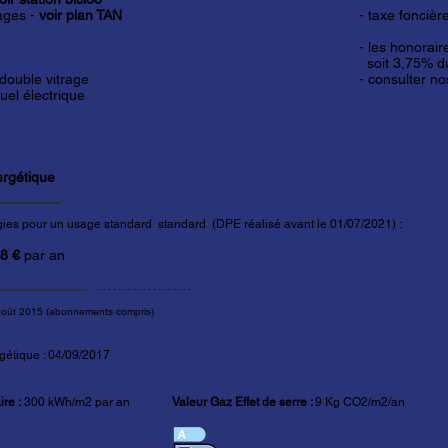
ages -
voir plan TAN
- taxe foncièr
- les honorai
soit 3,75% du
 double vitrage
- consulter n
duel électrique
ergétique
gies pour un usage standard standard (DPE réalisé avant le 01/07/2021) :
18
€
par an
août 2015 (abonnements compris)
gétique : 04/09/2017
re :
300 kWh/m2 par an
Valeur Gaz Effet de serre :
9 Kg CO2/m2/an