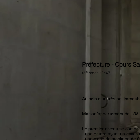
Préfecture - Cours Sa
référence : 3467
Au sein d'un très bel immeub
Maison/appartement de 158.5
Le premier niveau se compo
- une entrée ayant un accès 
- une pièce de stockage de 