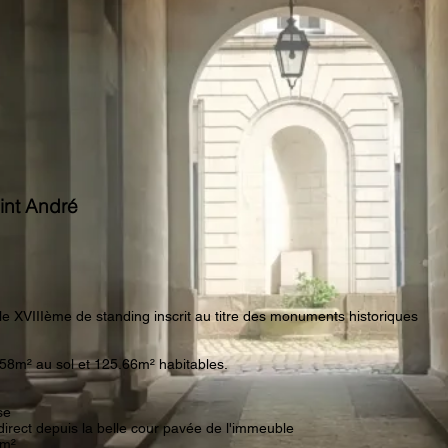
int André
le XVIIIème de standing inscrit au titre des monuments historiques
8m² au sol et 125.66m² habitables.
se
direct depuis la belle cour pavée de l'immeuble
9m²