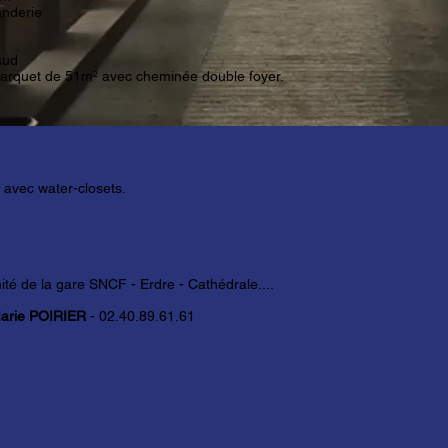
anderie
sud
 parquet de 51m² avec cheminée double foyer.
 avec water-closets
.
té de la gare SNCF - Erdre - Cathédrale....
Marie POIRIER
- 02.40.89.61.61