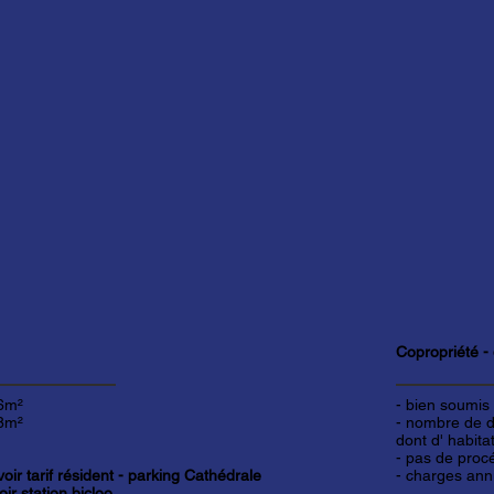
Copropriété - 
6m²
- bien soumis
8m²
- nombre de de
dont d' habitat
- pas de proc
voir tarif résident - parking Cathédrale
- charges ann
oir station bicloo