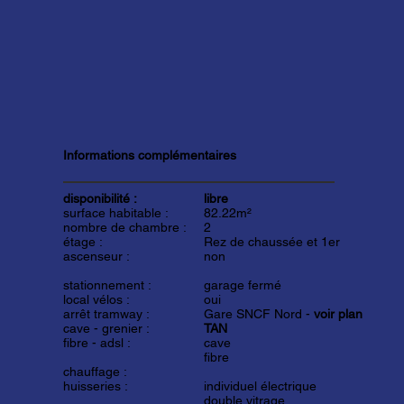
Informations complémentaires
disponibilité :
libre
surface habitable :
82.22m²
nombre de chambre :
2
étage :
Rez de chaussée et 1er
ascenseur :
non
stationnement :
garage fermé
local vélos :
oui
arrêt tramway :
Gare SNCF Nord -
voir plan
cave - grenier :
TAN
fibre - adsl :
cave
fibre
chauffage :
huisseries :
individuel électrique
double vitrage