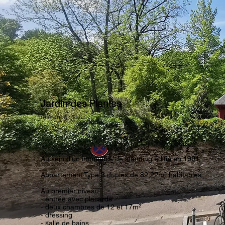
Jardin des Plantes
référence : 1565
Au sein d'un immeuble de standing édifié en 1991
Appartement Type 3 duplex de 82,22m² habitables
Au premier niveau :
- entrée avec placards
- deux chambres de 12 et 17m²
- dressing
- salle de bains