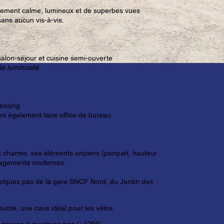
nnement calme, lumineux et de superbes vues
sans aucun vis-à-vis.
:
salon-séjour et cuisine semi-ouverte
le luminosité
essing
 également faire office de bureau
n charme, ses éléments anciens (parquet, hauteur
nagements modernes.
uelques pas de la gare SNCF Nord, du Jardin des
uble, une cave idéal pour les vélos.