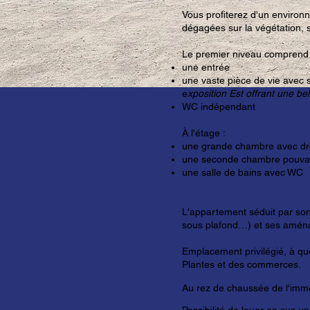
Vous profiterez d'un enviro
dégagées sur la végétation, 
Le premier niveau comprend 
une entrée
une vaste pièce de vie avec 
e
xposition Est offrant une bel
WC indépendant
À l'étage :
une grande chambre avec dr
une seconde chambre pouvant
une salle de bains avec WC
L'appartement séduit par so
sous plafond…) et ses amé
Emplacement privilégié, à q
Plantes et des commerces.
Au rez de chaussée de l'imme