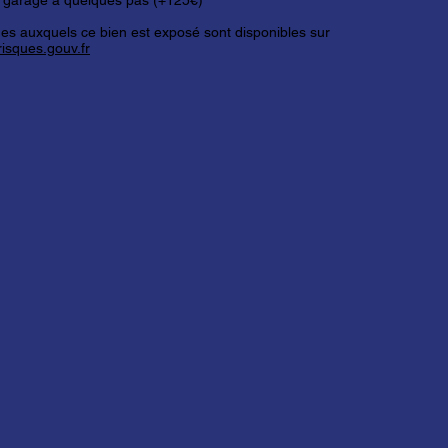
un garage à quelques pas (+125€)
ues auxquels ce bien est exposé sont disponibles sur
isques.gouv.fr