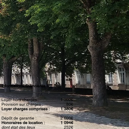
Informations financières
Loyer hors charges :
1 300€
Provision sur charges :
80€
Loyer charges comprises :
1 380€
Dépôt de garantie :
2 600€
Honoraires de location :
1 094€
dont état des lieux
252€