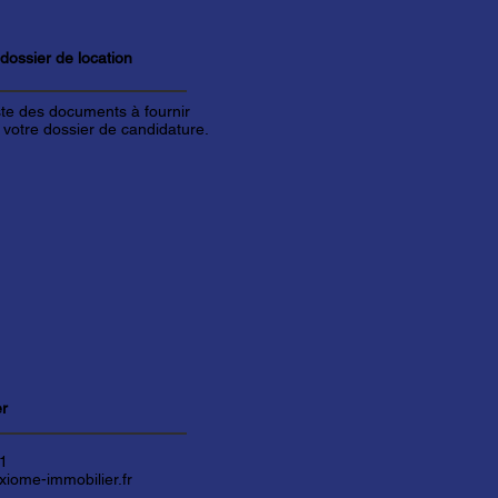
 dossier de
location
iste des documents à fournir
 votre dossier de candidature.
er
61
iome-immobilier.fr