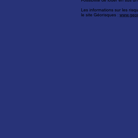
Possibilité de louer en sus 
Les informations sur les risq
le site Géorisques :
www.geor