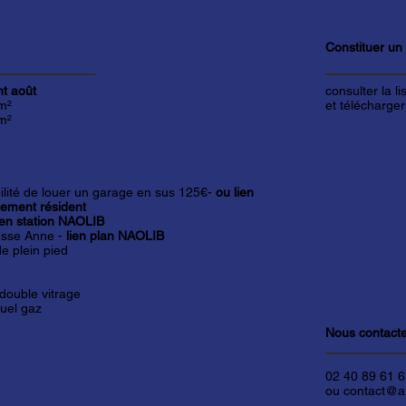
Constituer un
t août
consulter la l
m²
et télécharger
m²
ilité de louer un garage en sus 125€-
ou lien
ement résident
ien station NAOLIB
sse Anne -
lien plan NAOLIB
e plein pied
 double vitrage
duel gaz
Nous contact
02 40 89 61 
ou contact@ax