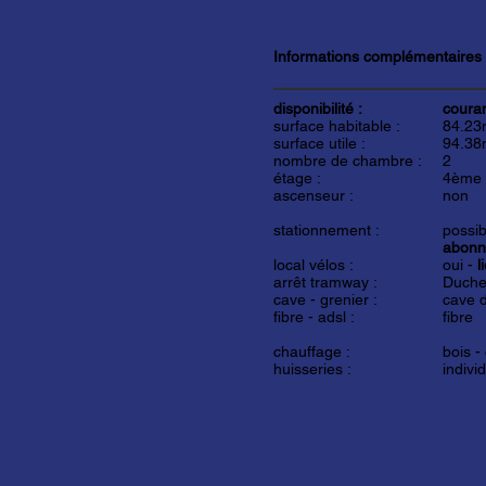
Informations complémentaires
disponibilité :
couran
surface habitable :
84.23
surface utile :
94.38
nombre de chambre :
2
étage :
4ème
ascenseur :
non
stationnement :
possib
abonn
local vélos :
oui -
l
arrêt tramway :
Duche
cave - grenier :
cave d
fibre - adsl :
fibre
chauffage :
bois -
huisseries :
indivi