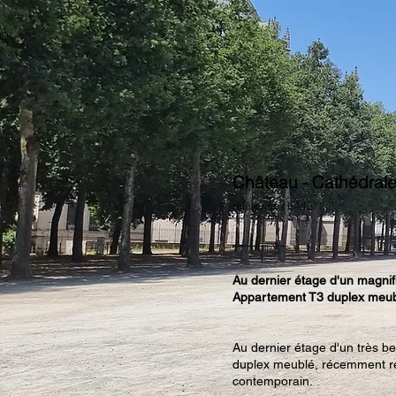
Château - Cathédral
référence : LA4572
Au dernier étage d'un magnif
Appartement T3 duplex meubl
Au dernier étage d'un très b
duplex meublé, récemment réno
contemporain.