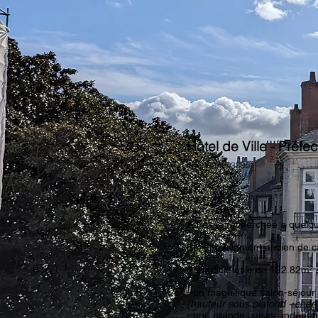
Hôtel de Ville - Préfe
référence : 3895
Adresse recherchée à quelque
Bel appartement ancien de c
Superficie utile de 122.82m²
- un magnifique salon-séjou
(hauteur sous plafond - chem
- une grande cuisine indép