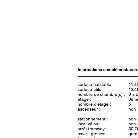
Informations complémentaires
surface habitable :
118.
surface utile :
122.
nombre de chambre(s) :
3 + 
étage :
3èm
nombre d'étage :
5
ascenseur :
non
stationnement :
non 
local vélos :
non 
arrêt tramway :
50 O
cave - grenier :
gren