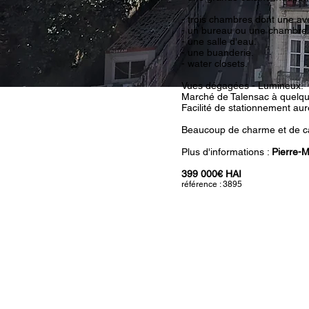
- trois chambres dont une a
- un bureau ou une chambre
- une salle d'eau.
- une buanderie.
- water closets.
Vues dégagées - Lumineux.
Marché de Talensac à quelqu
Facilité de stationnement au
Beaucoup de charme et de c
Plus d'informations :
Pierre-
399 000€ HAI
référence : 3895