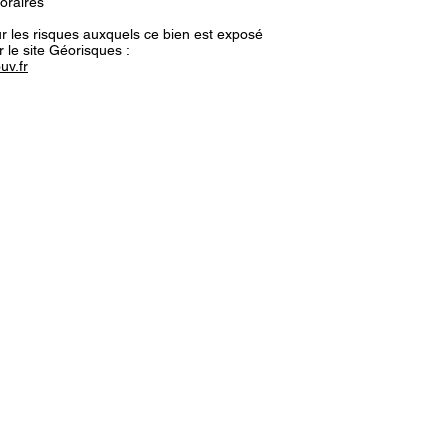
oraires
r les risques auxquels ce bien est exposé
r le site Géorisques :
uv.fr