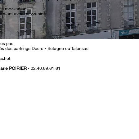
vec mezzanine.
 enfant avec mezzanine.
es pas.
rès des parkings Decre - Betagne ou Talensac.
achet.
Marie POIRIER
- 02.40.89.61.61