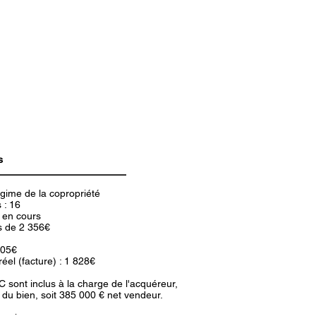
s
égime de la copropriété
 : 16
 en cours
s de 2 356€
505€
réel (facture) : 1 828€
TC sont inclus à la charge de l'acquéreur,
du bien, soit 385 000 € net vendeur.