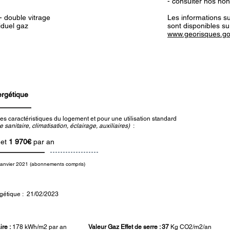
- consulter nos hon
- double vitrage
Les informations su
iduel gaz
sont disponibles su
www.georisques.go
ergétique
es caractéristiques du logement et pour une utilisation standard
sanitaire, climatisation, éclairage, auxiliaires)
:
et
1 970€
par an
janvier 2021 (abonnements compris)
gétique : 21/02/2023
re :
178
kWh/m2 par an
Valeur Gaz Effet de serre : 37
Kg CO2/m2/an