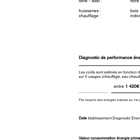
fibre - adsl :
fibre
huisseries :
bois 
chauffage :
indiv
Diagnostic de performance én
Les coûts sont estimés en fonction d
sur 5 usages
(chauffage, eau chaude 
entre
1 420
€
Prix moyens des énergies indexés au 1er 
Date
établissement Diagnostic Ener
Valeur consommation énergie primai