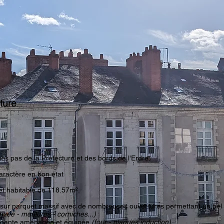
cture
s pas de la Préfecture et des bords de l'Erdre.
aractère en bon état
 et habitable de 118.57m².
r sur parquet massif avec de nombreuses ouvertures permettant un bel
inée - moulures - corniches...)
endante aménagée et équipée
(four - plaques induction)
.