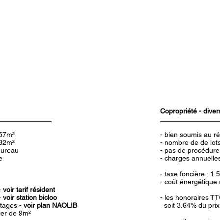
Copropriété - diver
57m²
- bien soumis au r
82m²
- nombre de de lots
bureau
- pas de procédure
e
- charges annuelle
- taxe foncière : 1 
- coût énergétique 
-
voir tarif résident
-
voir station bicloo
- les honoraires T
tages -
voir plan NAOLIB
soit 3.64% du prix 
ier de 9m²