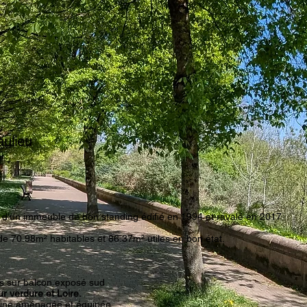
aulieu
e d'un immeuble de bon standing édifié en 1994 et ravalé en 2017
de 70.98m² habitables et 86.37m² utiles en bon état.
ès sur balcon exposé sud
r verdure et Loire.
isine aménagée et équipée