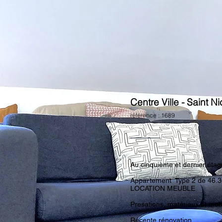
Centre Ville - Saint N
référenc
e : 1689
Au cinquième et dernier ét
Appartement Type 2 de 46.36
LOCATION MEUBLE
Presations, matériaux et mobi
Récente rénovation