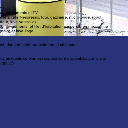
nts
eau, rangements et TV
ine à café Nespresso, four, gazinière, micro-onde, robot
ateur, lave-vaisselle)
00, rangements, et filet d'habitation suspendu en mezzanine
noire et lave-linge
st, donnant côté rue piétonne et côté cour.
ues auxquels ce bien est exposé sont disponibles sur le site
.gouv.fr