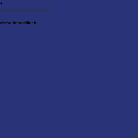
er
61
iome-immobilier.fr