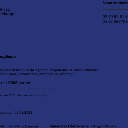
Nous contact
if gaz
 vitrage
02 40 89 61 
ou contact@ax
ergétique
es caractéristiques du logement et pour une utilisation standard
sanitaire, climatisation, éclairage, auxiliaires)
:
et
1 500€
par an
janvier 2021 (abonnements compris)
gétique :
09
/08/2023
re :
390 kWh/m2 par an
Valeur Gaz Effet de serre :
49 Kg CO2/m2/an