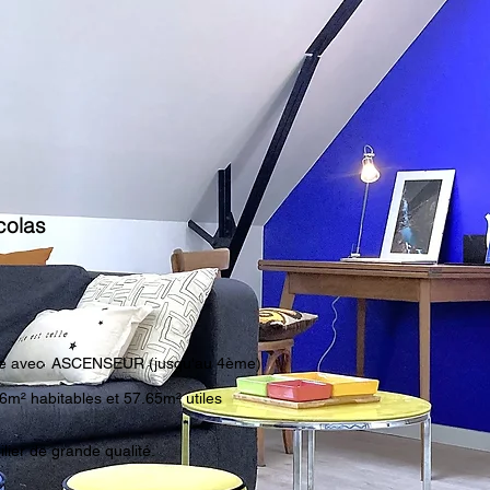
icolas
age avec ASCENSEUR (jusqu'au 4ème)
m² habitables et 57.65m² utiles
lier de grande qualité.