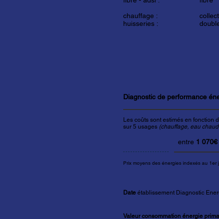
fibre - adsl :
fibre
chauffage :
collect
huisseries :
double
Diagnostic de performance én
Les coûts sont estimés en fonction d
sur 5 usages
(chauffage, eau chaude 
entre
1 070€
Prix moyens des énergies indexés au 1er 
Date
établissement Diagnostic Ener
Valeur consommation énergie primai