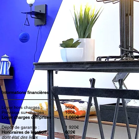
Informations financières
Loyer hors charges :
960€
Provision sur charges :
100€
Loyer charges comprises :
1 060€
Dépôt de garantie :
1 920€
Honoraires de location :
602€
dont état des lieux
139€