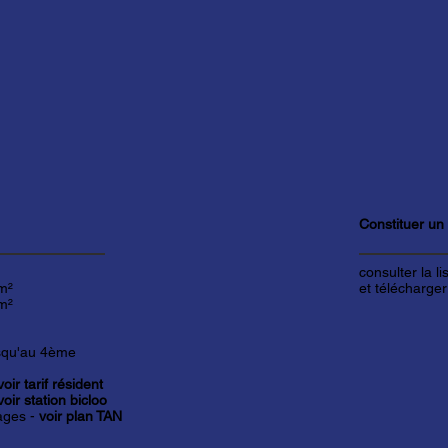
Constituer un
consulter la l
m²
et télécharger
m²
usqu'au 4ème
voir tarif résident
voir station bicloo
ages -
voir plan TAN