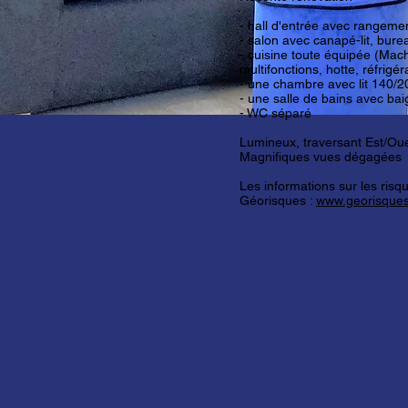
- hall d'entrée avec rangeme
- salon avec canapé-lit, bur
- cuisine toute équipée (Mach
multifonctions, hotte, réfrigér
- une chambre avec lit 140/2
- une salle de bains avec baig
- WC séparé
Lumineux, traversant Est/Oue
Magnifiques vues dégagées
Les informations sur les risq
Géorisques :
www.georisques