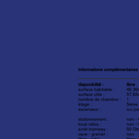
Informations complémentaires
disponibilité :
libre
surface habitable :
46.36
surface utile :
57.65
nombre de chambre :
1
étage :
5ème
ascenseur :
oui j
stationnement :
non -
local vélos :
non -
arrêt tramway :
50 Ot
cave - grenier :
non