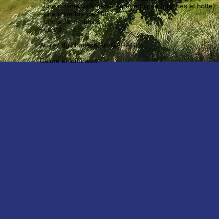
- une cuisine us aménagée et équipée (plaques et hotte)
- une chambre de 10m²
- une salle de bains
- un wc
Au rez de chaussé, un GARAGE .
Calme et lumineux.