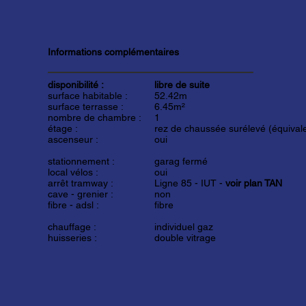
Informations complémentaires
disponibilité :
libre de suite
surface habitable :
52.42m
surface terrasse :
6.45
m²
nombre de chambre :
1
étage :
rez de chaussée surélevé (équival
ascenseur :
oui
stationnement :
garag fermé
local vélos :
oui
arrêt tramway :
Ligne 85 - IUT -
voir plan TAN
cave - grenier :
non
fibre - adsl :
fibre
chauffage :
individuel gaz
huisseries :
double vitrage