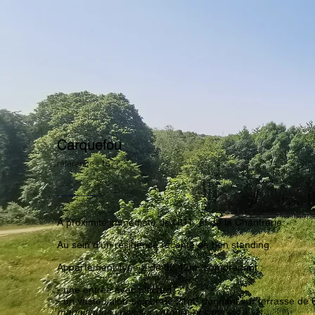
Carquefou
référence : 1677
A proximité immédiate de l'IUT et de la Chantrerie.
Au sein d'un résidence récente de bon standing.
Appartement Type 2 de 52.42m² comprenant :
- une entrée avec placard
- un vaste salon-séjour de 21m² donnant sur terrasse de
magnifiques vues sur verdure et sans vis à vis