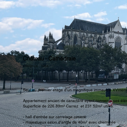
Château - Cathédrale
référence : 3984
Seul au premier étage d'un magnifique immeuble XVIIIème
Appartement ancien de caractère ayant conservé ses éléme
Superficie de 226.89m² Carrez et 231.52m² utiles.
- hall d'entrée sur carrelage ciment
- majestueux salon d'angle de 40m² avec cheminée