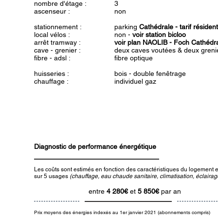
nombre d'étage :
3
ascenseur :
non
stationnement :
parking
Cathédrale -
tarif réside
local vélos :
non -
voir station bicloo
arrêt tramway :
voir plan NAOLIB - Foch Cathédr
cave - grenier :
deux caves voutées & deux greni
fibre - adsl :
fibre optique
huisseries :
bois - double fenêtrage
chauffage :
individuel gaz
Diagnostic de performance énergétique
Les coûts sont estimés en fonction des caractéristiques du logement et
sur 5 usages
(chauffage, eau chaude sanitaire, climatisation, éclairage
entre
4 280€
et
5 850€
par an
Prix moyens des énergies indexés au 1er janvier 2021 (abonnements compris)