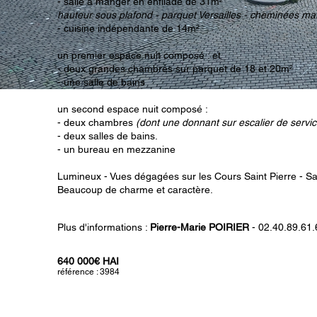
- salle à manger en enfilade de 31m²
hauteur sous plafond - parquet Versailles - cheminées ma
- cuisine indépendante de 14m²
un premier espace nuit composé : et
- deux grandes chambres sur parquet de 18 et 20m²
- une salle de bains
un second espace nuit composé :
- deux chambres
(dont une donnant sur escalier de servi
- deux salles de bains.
- un bureau en mezzanine
Lumineux - Vues dégagées sur les Cours Saint Pierre - Sai
Beaucoup de charme et caractère.
Plus d'informations :
Pierre-Marie POIRIER
- 02.40.89.61.
640 000€ HAI
référence : 3984