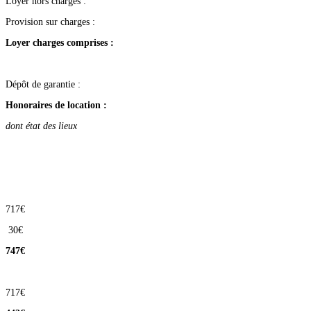
Loyer hors charges :
Provision sur charges :
Loyer charges comprises :
Dépôt de garantie :
Honoraires de location :
dont état des lieux
717€
30€
747€
717€