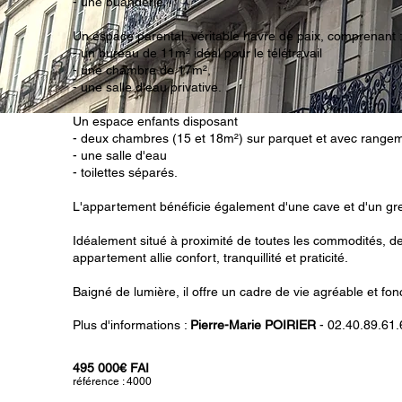
- une buanderie
Un espace parental, véritable havre de paix, comprenant 
- un bureau de 11m² idéal pour le télétravail
- une chambre de 17m²,
- une salle d'eau privative.
Un espace enfants disposant
- deux chambres (15 et 18m²) sur parquet et avec range
- une salle d'eau
- toilettes séparés.
L'appartement bénéficie également d'une cave et d'un gre
Idéalement situé à proximité de toutes les commodités, 
appartement allie confort, tranquillité et praticité.
Baigné de lumière, il offre un cadre de vie agréable et fon
Plus d'informations :
Pierre-Marie POIRIER
- 02.40.89.61.
495 000€ FAI
référence : 4000