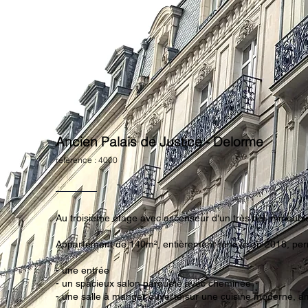
Ancien Palais de Justice - Delorme
référence : 4000
Au troisième étage avec ascenseur d'un très bel immeubl
Appartement de 140m², entièrement rénové en 2018, perme
- une entrée
- un spacieux salon parqueté avec cheminée
- une salle à manger ouverte sur une cuisine moderne, 