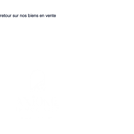
retour sur nos biens en vente
7 Avenue des Palmiers NANTES
02.40.89.61.61
contact@axiome-immobilier.fr