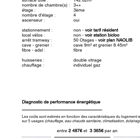
surface utile :
142.82m²
nombre de chambre(s) :
3++
étage :
3ème
nombre d'étage :
4
ascenseur :
oui
stationnement :
non -
voir tarif résident
local vélos :
non -
voir station bicloo
arrêt tramway :
50 Otages -
voir plan NAOLIB
cave - grenier :
cave 9m² et grenier 8.45m²
fibre - adsl :
fibre
huisseries :
double vitrage
chauffage :
individuel gaz
Diagnostic de performance énergétique
Les coûts sont estimés en fonction des caractéristiques du logement et
sur 5 usages
(chauffage, eau chaude sanitaire, climatisation, éclairage
entre
2 487
€
et
3 365€
par an