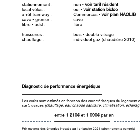
stationnement :
non -
voir tarif résident
local vélos :
oui -
voir station bicloo
arrêt tramway :
Commerces -
voir plan NAOLIB
cave - grenier :
cave
fibre - adsl :
fibre
huisseries :
bois - double vitrage
chauffage :
individuel gaz (chaudière 2010)
Diagnostic de performance énergétique
Les coûts sont estimés en fonction des caractéristiques du logement et
sur 5 usages
(chauffage, eau chaude sanitaire, climatisation, éclairage
entre
1 210€
et
1 690€
par an
Prix moyens des énergies indexés au 1er janvier 2021 (abonnements compris)