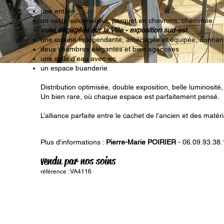
une entrée
un vaste salon-séjour, parquet en chevrons, cheminée
vues dégagées sur la Ville - exposition sud-est.
une cuisine indépendante, aménagée et équipée, donnant s
deux chambres élégantes et bien agencées
une salle d’eau avec wc
un espace buanderie
Distribution optimisée, double exposition, belle luminosité
Un bien rare, où chaque espace est parfaitement pensé.
L’alliance parfaite entre le cachet de l’ancien et des maté
Plus d'informations :
Pierre-Marie POIRIER
- 06.09.93.38.
vendu par nos soins
référence : VA4116