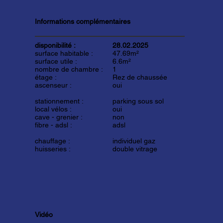
Informations complémentaires
disponibilité :
28.02.2025
surface habitable :
47.69m²
surface utile :
6.6m²
nombre de chambre :
1
étage :
Rez de chaussée
ascenseur :
oui
stationnement :
parking sous sol
local vélos :
oui
cave - grenier :
non
fibre - adsl :
adsl
chauffage :
individuel gaz
huisseries :
double vitrage
Vidéo