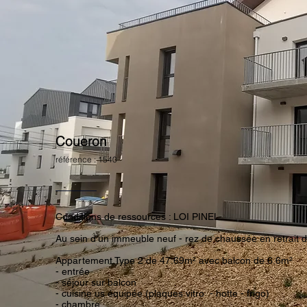
Coueron
référence : 1540
Conditions de ressources : LOI PINEL
Au sein d'un immeuble neuf - rez de chaussée en retrait d
Appartement Type 2 de 47.69m² avec balcon de 6.6m²
- entrée
- séjour sur balcon
- cuisine us équipée (plaques vitro - hotte - frigo)
- chambre