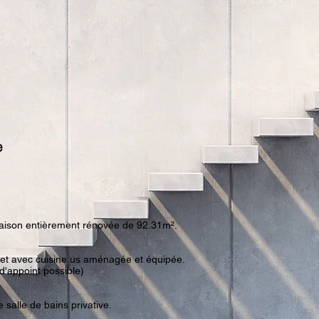
e
maison entièrement rénovée de 92.31m².
uet avec cuisine us aménagée et équipée.
'appoint possible)
alle de bains privative.