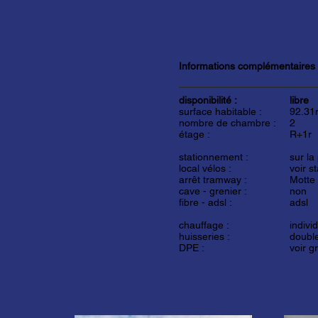
Informations complémentaires
disponibilité :
libre
surface habitable :
92.31
nombre de chambre :
2
étage :
R+1r
stationnement :
sur la
local vélos :
voir s
arrêt tramway :
Motte
cave - grenier :
non
fibre - adsl :
adsl
chauffage :
indivi
huisseries :
double
DPE :
voir g