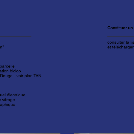
Constituer un
consulter la l
m²
et télécharger
 parcelle
tation bicloo
 Rouge -
voir plan TAN
duel électrique
 vitrage
raphique