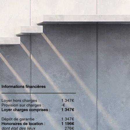
Informations financières
Loyer hors charges :
1 347€
Provision sur charges :
-€
Loyer charges comprises :
1 347€
Dépôt de garantie :
1 347€
Honoraires de location :
1 196€
dont état des lieux
276€