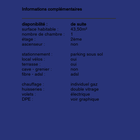
Informations complémentaires
disponibilité :
de suite
surface habitable :
43,50m²
nombre de chambre :
1
étage :
2ème
ascenseur :
non
stationnement :
parking sous sol
local vélos :
oui
terrasse :
oui
cave - grenier :
non
fibre - adsl :
adsl
chauffage :
individuel gaz
huisseries :
double vitrage
volets :
électrique
DPE :
voir graphique