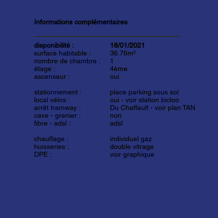
Informations complémentaires
disponibilité :
18/01/2021
surface habitable :
36.76m²
nombre de chambre :
1
étage :
4ème
ascenseur :
oui
stationnement :
place parking sous sol
local vélos :
oui -
voir station bicloo
arrêt tramway :
Du Chaffault -
voir plan TAN
cave - grenier :
non
fibre - adsl :
adsl
chauffage :
individuel gaz
huisseries :
double vitrage
DPE :
voir graphique