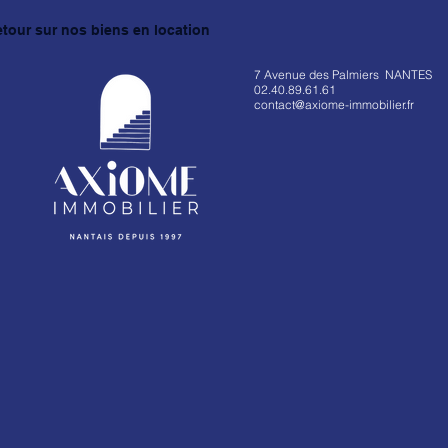
etour sur nos biens en location
7 Avenue des Palmiers NANTES
02.40.89.61.61
contact@axiome-immobilier.fr