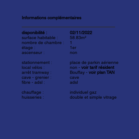
Informations complémentaires
disponibilité :
02/11/2022
surface habitable :
58.83m²
nombre de chambre :
1
étage :
1er
ascenseur :
non
stationnement :
place de parkin aérienne
local vélos :
non -
voir tarif résident
arrêt tramway :
Bouffay -
voir plan TAN
cave - grenier :
cave
fibre - adsl :
adsl
chauffage :
individuel gaz
huisseries :
double et simple vitrage