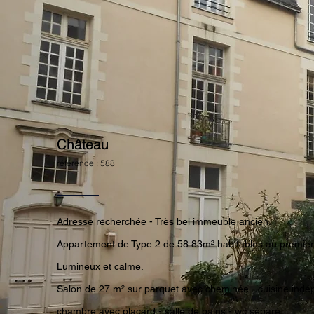
Château
référence : 588
Adresse recherchée - Très bel immeuble ancien.
Appartement de Type 2 de 58.83m² habitables au premi
Lumineux et calme.
Salon de 27 m² sur parquet avec cheminée - cuisine ind
chambre avec placard - salle de bains - wc séparé.