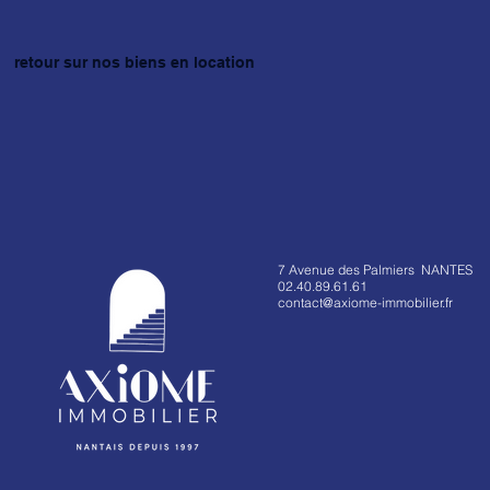
retour sur nos biens en location
7 Avenue des Palmiers NANTES
02.40.89.61.61
contact@axiome-immobilier.fr