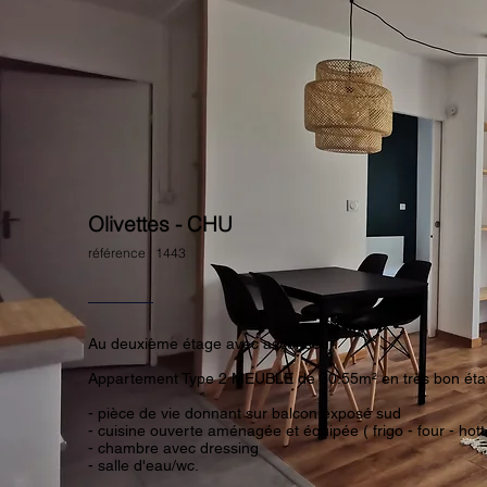
Olivettes - CHU
référence : 1443
Au deuxième étage avec ascenseur
Appartement Type 2 MEUBLE de 30.55m² en très bon éta
- pièce de vie donnant sur balcon exposé sud
- cuisine ouverte aménagée et équipée ( frigo - four - hot
- chambre avec dressing
- salle d'eau/wc.