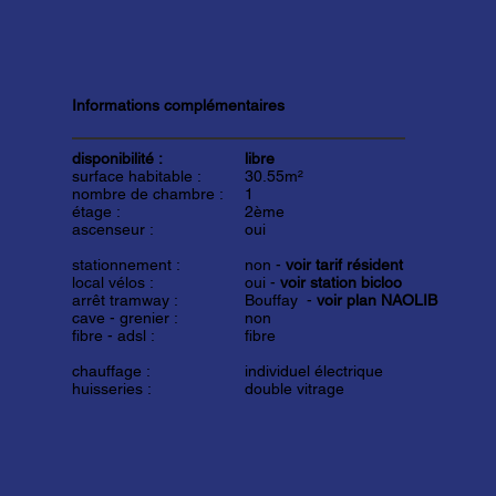
Informations complémentaires
disponibilité :
libre
surface habitable :
30.55m²
nombre de chambre :
1
étage :
2ème
ascenseur :
oui
stationnement :
non -
voir tarif résident
local vélos :
oui -
voir station bicloo
arrêt tramway :
Bouffay -
voir plan NAOLIB
cave - grenier :
non
fibre - adsl :
fibre
chauffage :
individuel électrique
huisseries :
double vitrage