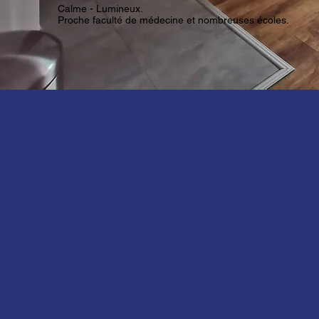
Calme - Lumineux.
Proche faculté de médecine et nombreuses écoles.