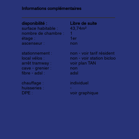
Informations complémentaires
disponibilité :
Libre de suite
surface habitable :
43,74m²
nombre de chambre :
1
étage :
1er
ascenseur :
non
stationnement :
non -
voir tarif résident
local vélos :
non -
voir station bicloo
arrêt tramway :
voir plan TAN
cave - grenier :
non
fibre - adsl :
adsl
chauffage :
individuel
huisseries :
-
DPE :
voir graphique