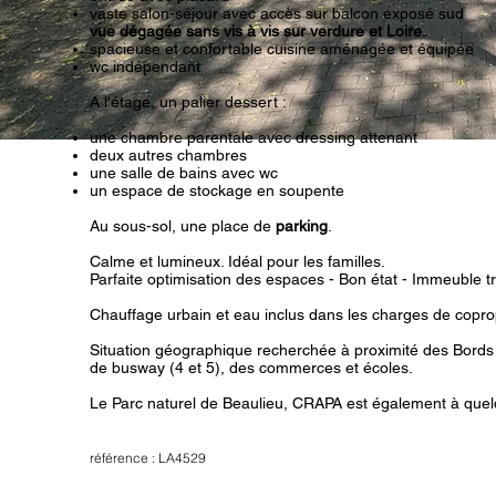
vaste salon-séjour avec accès sur balcon exposé sud
vue dégagée sans vis à vis sur verdure et Loire.
spacieuse et confortable cuisine aménagée et équipée
wc indépendant
A l'étage, un palier dessert :
une chambre parentale avec dressing attenant
deux autres chambres
une salle de bains avec wc
un espace de stockage en soupente
Au sous-sol, une place de
parking
.
Calme et lumineux. Idéal pour les familles.
Parfaite optimisation des espaces - Bon état - Immeuble t
Chauffage urbain et eau inclus dans les charges de copro
Situation géographique recherchée à proximité des Bords
de busway (4 et 5), des commerces et écoles.
Le Parc naturel de Beaulieu, CRAPA
est également à que
référence : LA4529