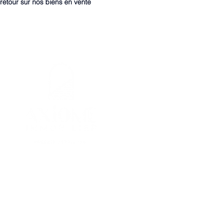
retour sur nos biens en vente
7 Avenue des Palmiers NANTES
02.40.89.61.61
contact@axiome-immobilier.fr