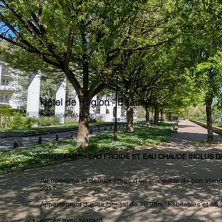
Hôtel de Région - Beaulieu
référence : LA4529
CHAUFFAGE - EAU FROIDE ET EAU CHAUDE INCLUS D
Au troisième et dernier étage d'un immeuble de bon standi
2017
Appartement duplex familial de 70.98m² habitables et 86.3
entrée avec placard