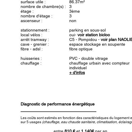
surface utile :
86.37m²
nombre de chambre(s) :
3
étage :
3ème
nombre d'étage :
3
ascenseur :
non
stationnement :
parking en sous-sol
local vélos :
oui-
voir station bicloo
arrêt tramway :
C5 - Pompidou -
voir plan NAOLI
cave - grenier :
espace stockage en soupente
fibre - adsl :
fibre optique
huisseries :
PVC - double vitrage
chauffage :
chauffage urbain avec compteur
individuel
+ d'infos
Diagnostic de performance énergétique
Les coûts sont estimés en fonction des caractéristiques du logement et
sur 5 usages
(chauffage, eau chaude sanitaire, climatisation, éclairage
entre
810 €
et
1 140€
par an