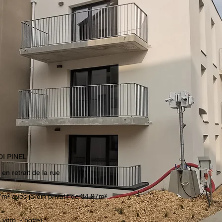
LOI PINEL
en retrait de la rue
m² avec jardin privatif de 34.97m²
vitro - hotte)