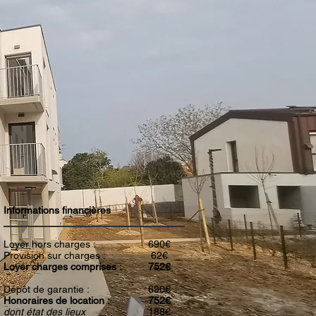
Informations financières
Loyer hors charges :
690€
Provision sur charges :
62€
Loyer charges comprises :
752€
Dépôt de garantie :
690€
Honoraires de location :
752€
dont état des lieux
188€