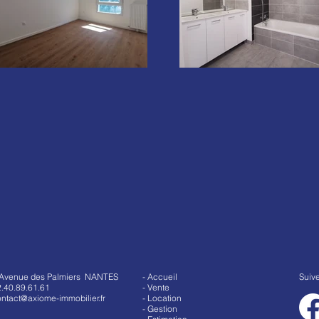
 Avenue des Palmiers NANTES
- Accueil
Suiv
.40.89.61.61
- Vente
ntact@axiome-immobilier.fr
- Location
- Gestion