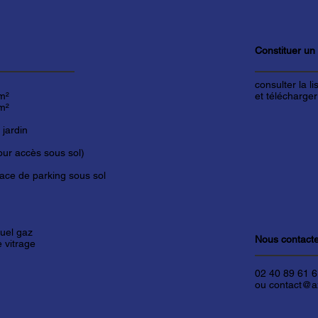
Constituer un
consulter la l
m²
et télécharger
m²
 jardin
our accès sous sol)
ace de parking sous sol
duel gaz
Nous contact
 vitrage
02 40 89 61 
ou contact@ax