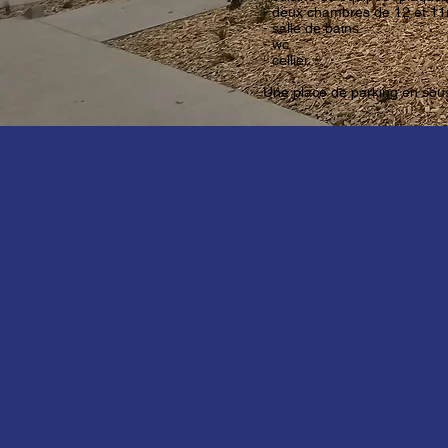
- deux chambres de 12 et 1
- salle de bains
- wc
- cellier.
Une place de parking en sous