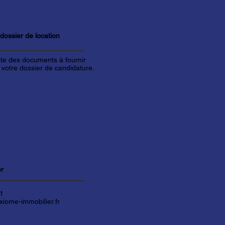
 dossier de
location
iste des documents à fournir
 votre dossier de candidature.
er
61
iome-immobilier.fr