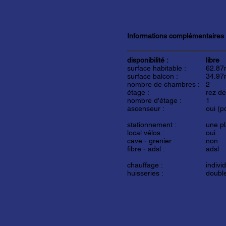
Informations complémentaires
disponibilité :
libre
surface habitable :
62.87
surface balcon :
34.97
nombre de chambres :
2
étage :
rez de
nombre d'étage :
1
ascenseur :
oui (p
stationnement :
une pl
local vélos :
oui
cave - grenier :
non
fibre - adsl :
adsl
chauffage :
indivi
huisseries :
double