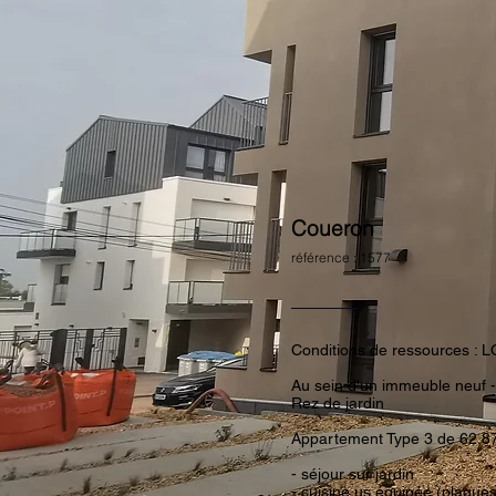
Coueron
référence : 1577
Conditions de ressources : 
Au sein d'un immeuble neuf - 
Rez de jardin
Appartement Type 3 de 62.87
- séjour sur jardin
- cuisine us équipée (plaques 