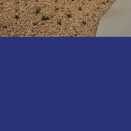
1m²
 sol.