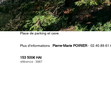
- cuisine récente aménagée et équipée
- arrière cuisine
- une chambre
- une salle de bains (baignoire et vasque)
- wc.
Calme et lumineux.
Place de parking et cave.
Plus d'informations :
Pierre-Marie POIRIER
- 02.40.89.61.
153 500€ HAI
référence : 3987