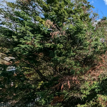
Facultés - Hippodrome
référence : 3987
Au 3ème étage d'un immeuble entretenu en retrait de la r
Appartement type 2 de 49m² en très bon état.
- entrée
- pièce de vie sur parquet avec vue sur verdure