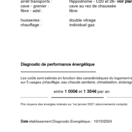
arrêt transports :
Hippodrome - C20 et 26-
voir pl
cave - grenier :
cave au rez de chaussée
fibre - adsl :
fibre
huisseries :
double vitrage
chauffage :
individuel gaz
Diagnostic de performance énergétique
Les coûts sont estimés en fonction des caractéristiques du logement et
sur 5 usages
(chauffage, eau chaude sanitaire, climatisation, éclairage
entre
1 000
€
et
1 354€
par an
Prix moyens des énergies indexés au 1er janvier 2021 (abonnements compris)
Date
établissement Diagnostic Energétique : 10/10/2024