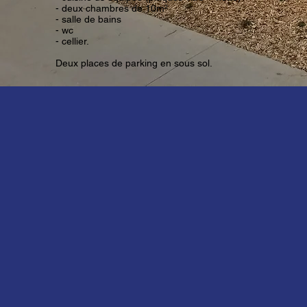
- deux chambres de 10m²
- salle de bains
- wc
- cellier.
Deux places de parking en sous sol.