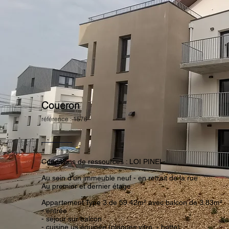
Coueron
référence : 1576
Conditions de ressources : LOI PINEL
Au sein d'un immeuble neuf - en retrait de la rue
Au premier et dernier étage.
Appartement Type 3 de 59.42m² avec balcon de 3.83m²
- entrée
- séjour sur balcon
- cuisine us équipée (plaques vitro - hotte)