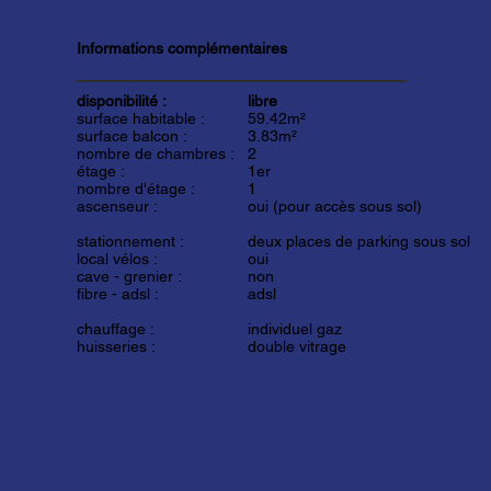
Informations complémentaires
disponibilité :
libre
surface habitable :
59.42m²
surface balcon :
3.83m²
nombre de chambres :
2
étage :
1er
nombre d'étage :
1
ascenseur :
oui (pour accès sous sol)
stationnement :
deux places de parking sous sol
local vélos :
oui
cave - grenier :
non
fibre - adsl :
adsl
chauffage :
individuel gaz
huisseries :
double vitrage