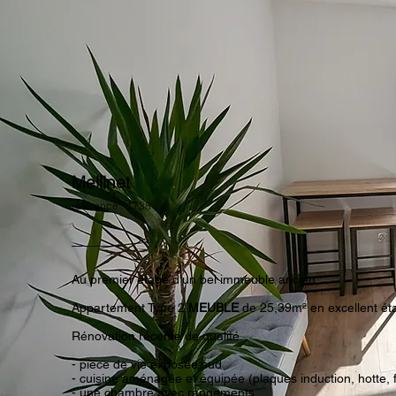
Mellinet
référence : 1738
Au premier étage d'un bel immeuble ancien
Appartement Type 2
MEUBLE
de 25,39m² en excellent ét
Rénovation récente de qualité.
- pièce de vie exposée sud
- cuisine aménagée et équipée (plaques induction, hotte, 
- une chambre avec rangements