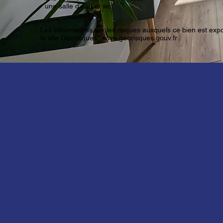
- une salle d'eau et wc.
Les informations sur les risques auxquels ce bien est exp
le site Géorisques :
www.georisques.gouv.fr