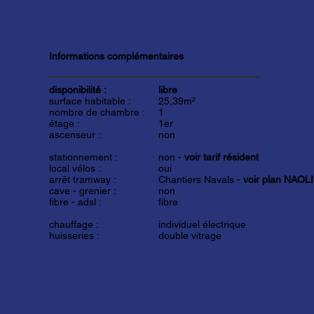
Informations complémentaires
disponibilité :
libre
surface habitable :
25,39m²
nombre de chambre :
1
étage :
1er
ascenseur :
non
stationnement :
non -
voir tarif résident
local vélos :
oui
arrêt tramway :
Chantiers Navals -
voir plan NAOL
cave - grenier :
non
fibre - adsl :
fibre
chauffage :
individuel électrique
huisseries :
double vitrage