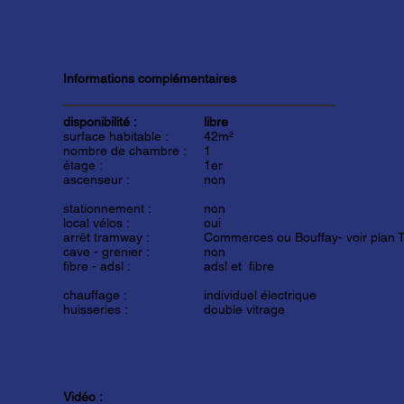
Informations complémentaires
disponibilité :
libre
surface habitable :
42m²
nombre de chambre :
1
étage :
1er
ascenseur :
non
stationnement :
non
local vélos :
oui
arrêt tramway :
Commerces ou Bouffay- voir plan 
cave - grenier :
non
fibre - adsl :
adsl et fibre
chauffage :
individuel électrique
huisseries :
double vitrage
Vidéo :