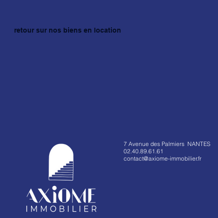
retour sur nos biens en location
7 Avenue des Palmiers NANTES
02.40.89.61.61
contact@axiome-immobilier.fr