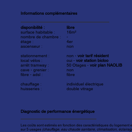
Informations complémentaires
disponibilité :
libre
surface habitable :
16m²
nombre de chambre :
-
étage :
4er
ascenseur :
non
stationnement :
non -
voir tarif résident
local vélos :
oui -
voir station bicloo
arrêt tramway :
50 Otages -
voir plan NAOLIB
cave - grenier :
non
fibre - adsl :
fibre
chauffage :
individuel électrique
huisseries :
double vitrage
Diagnostic de performance énergétique
Les coûts sont estimés en fonction des caractéristiques du logement et
sur 5 usages
(chauffage, eau chaude sanitaire, climatisation, éclairage