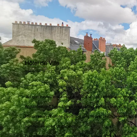
Hôtel de Ville
référence : 1283
Au quatrième et dernier étage d'un bel immeuble ancien
Appartement Type 1 d'environ 16m² en très bon état.
Rénovation récente (isolation des murs, changement fenêtr
agnifiques vues dégagées.
Pièce principale avec coin cuisine - salle d'eau/wc.