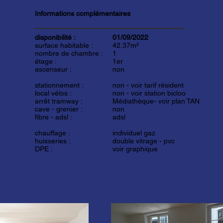
Informations complémentaires
disponibilité :
01/09/2022
surface habitable :
42.37m²
nombre de chambre :
1
étage :
1er
ascenseur :
non
stationnement :
non -
voir tarif résident
local vélos :
non - voir station bicloo
arrêt tramway :
Médiathèque-
voir plan TAN
cave - grenier :
non
fibre - adsl :
adsl
chauffage :
individuel gaz
huisseries :
double vitrage - pvc
DPE :
voir graphique