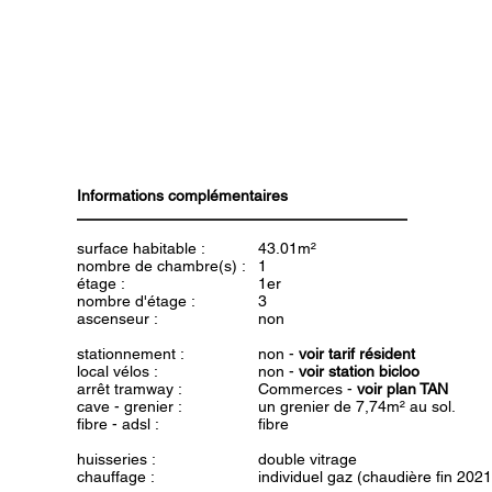
Informations complémentaires
surface habitable :
43.01m²
nombre de chambre(s) :
1
étage :
1er
nombre d'étage :
3
ascenseur :
non
stationnement :
non -
voir tarif résident
local vélos :
non -
voir station bicloo
arrêt tramway :
Commerces -
voir plan TAN
cave - grenier :
un grenier de 7,74m² au sol.
fibre - adsl :
fibre
huisseries :
double vitrage
chauffage :
individuel gaz (chaudière fin 2021