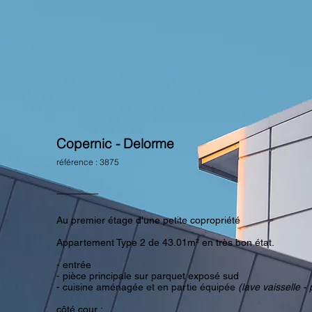
Copernic - Delorme
référence : 3875
Au premier étage d'une petite copropriété
Appartement Type 2 de 43.01m² en très bon état.
- entrée
- pièce principale sur parquet exposé sud
- cuisine aménagée et en partie équipée
(lave vaisselle -
côté cour :