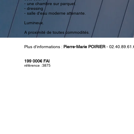
- une chambre sur parquet.
- dressing
- salle d'eau moderne attenante.
Lumineux.
A proximité de toutes commodités.
Plus d'informations :
Pierre-Marie POIRIER
- 02.40.89.61.
199 000€ FAI
référence : 3
875