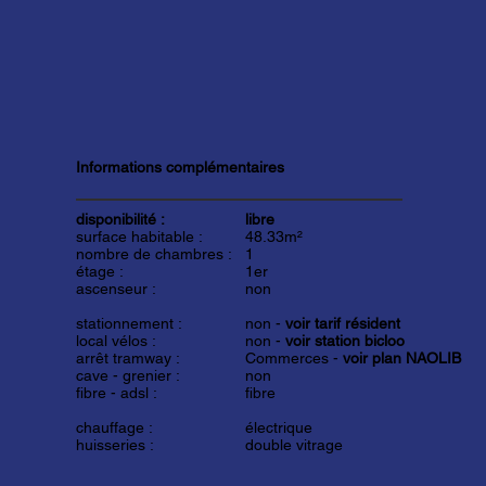
Informations complémentaires
disponibilité :
libre
surface habitable :
48.33m²
nombre de chambres :
1
étage :
1er
ascenseur :
non
stationnement :
non -
voir tarif résident
local vélos :
non -
voir station bicloo
arrêt tramway :
Commerces -
voir plan NAOLIB
cave - grenier :
non
fibre - adsl :
fibre
chauffage :
électrique
huisseries :
double vitrage