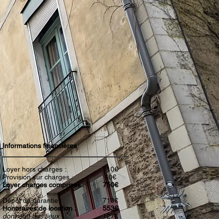
Informations financières
Loyer hors charges :
710€
Provision sur charges :
40€
Loyer charges comprises :
750€
Dépôt de garantie :
710€
Honoraires de location :
553€
dont état des lieux
127€