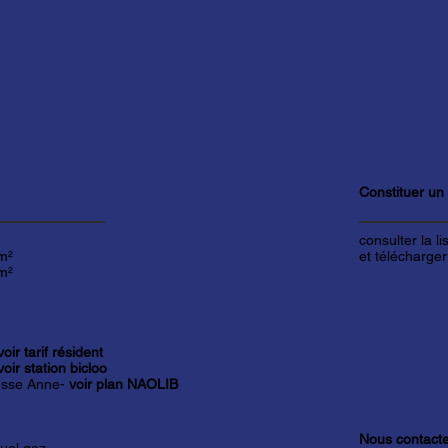
Constituer un
consulter la l
m²
et télécharger
m²
voir tarif résident
voir station bicloo
sse Anne-
voir plan NAOLIB
Nous contact