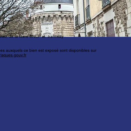
teau, de la Gare SNCF et tramway
ues auxquels ce bien est exposé sont disponibles sur
isques.gouv.fr