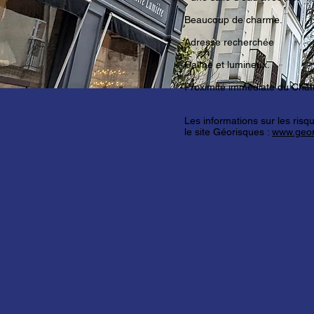
Beaucoup de charme.
Adresse recherchée
Calme et lumineux.
Proximité immédiate du Châ
Les informations sur les risq
le site Géorisques :
www.geor