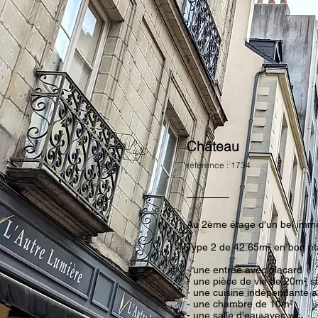
Château
référence : 1734
Au 2ème étage d'un bel imme
Type 2 de 42.65m² en bon ét
- une entrée avec placard
- une pièce de vie de 20m² s
- une cuisine indépendante 
- une chambre de 10m²
- une salle d'eau avec wc.