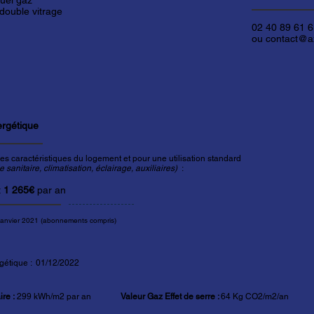
duel gaz
 double vitrage
02 40 89 61 
ou contact@ax
ergétique
es caractéristiques du logement et pour une utilisation standard
sanitaire, climatisation, éclairage, auxiliaires)
:
t
1 265€
par an
janvier 2021 (abonnements compris)
gétique :
01/12/2022
re :
299 kWh/m2 par an
Valeur Gaz Effet de serre :
64 Kg CO2/m2/an