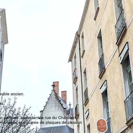
uble ancien.
at.
ur parquet aspectant la rue du Château
aménagée et équipée de plaques de cuisson