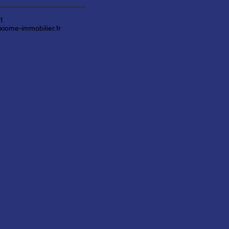
61
iome-immobilier.fr