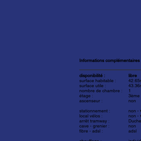
Informations complémentaires
disponibilité :
libre
surface habitable :
42.65
surface utile :
43.36
nombre de chambre :
1
étage :
3ème
ascenseur :
non
stationnement :
non -
local vélos :
non -
arrêt tramway :
Duche
cave - grenier :
non
fibre - adsl :
adsl