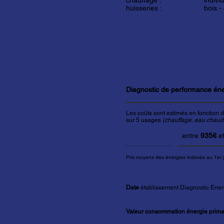
chauffage :
indivi
huisseries :
bois -
Diagnostic de performance én
Les coûts sont estimés en fonction d
sur 5 usages
(chauffage, eau chaude 
entre
935€
e
Prix moyens des énergies indexés au 1er 
Date
établissement Diagnostic Ener
Valeur consommation énergie primai