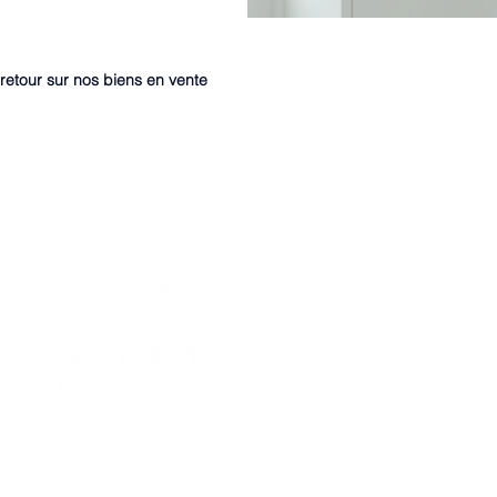
retour sur nos biens en vente
7 Avenue des Palmiers NANTES
02.40.89.61.61
contact@axiome-immobilier.fr