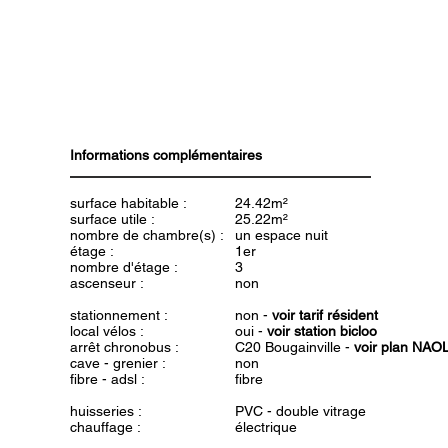
Informations complémentaires
surface habitable :
24.42m²
surface utile :
25.22m²
nombre de chambre(s) :
un espace nuit
étage :
1er
nombre d'étage :
3
ascenseur :
non
stationnement :
non -
voir tarif résident
local vélos :
oui -
voir station bicloo
arrêt chronobus :
C20 Bougainville -
voir plan NAO
cave - grenier :
non
fibre - adsl :
fibre
huisseries :
PVC - double vitrage
chauffage :
électrique