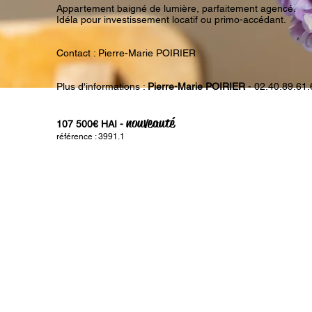
Appartement baigné de lumière, parfaitement agencé.
Idéla pour investissement locatif ou primo-accédant.
Contact : Pierre-Marie POIRIER
Plus d'informations :
Pierre-Marie POIRIER
- 02.40.89.61.
nouveauté
107 500€ HAI -
référence : 3991.1