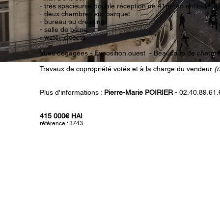
- très spacieurse double réception de 41m² en enfilade, s
- deux chambres sur parquet.
- bureau ou dressing.
- salle de bains.
- water-closets.
Vues dégagées - Exposition ouest - Beaucoup de charme
Travaux de copropriété votés et à la charge du vendeur
(
Plus d'informations :
Pierre-Marie POIRIER
- 02.40.89.61.
415 000€ HAI
référence : 3743