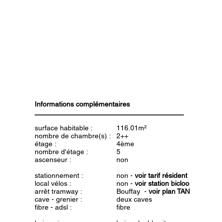
Informations complémentaires
surface habitable :
116.01m²
nombre de chambre(s) :
2++
étage :
4ème
nombre d'étage :
5
ascenseur :
non
stationnement :
non -
voir tarif résident
local vélos :
non -
voir station bicloo
arrêt tramway :
Bouffay -
voir plan TAN
cave - grenier :
deux caves
fibre - adsl :
fibre