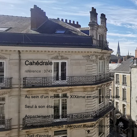
Cahédrale
référence : 3743
Au sein d'un immeuble XIXème en pierre de taille.
Seul à son étage.
Appartement Type 5 de 116.01m² habitables.
Ancien de caractère
(parquet massif chevrons, boiseries, 
- hall d'entrée.