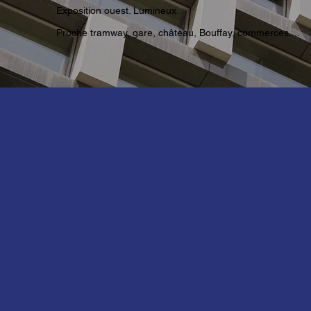
Exposition ouest. Lumineux.
Proche tramway, gare, château, Bouffay, commerces....