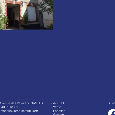
 Avenue des Palmiers NANTES
- Accueil
Suiv
.40.89.61.61
- Vente
ntact@axiome-immobilier.fr
- Location
- Gestion