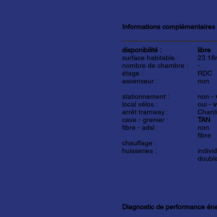
Informations complémentaires
disponibilité :
libre
surface habitable :
23.18
nombre de chambre :
-
étage :
RDC
ascenseur :
non
stationnement :
non -
local vélos :
oui -
v
arrêt tramway :
Chant
cave - grenier :
TAN
fibre - adsl :
non
fibre
chauffage :
huisseries :
indivi
double
Diagnostic de performance én