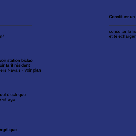
Constituer un
consulter la l
m²
et télécharger
voir station bicloo
oir tarif résident
iers Navals -
voir plan
duel électrique
 vitrage
ergétique