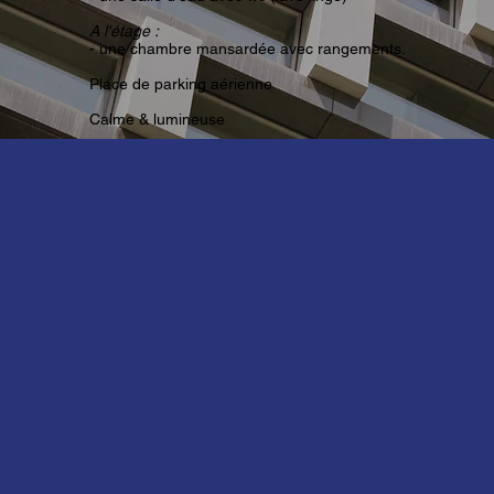
A l'étage :
- une chambre mansardée avec rangements.
Place de parking aérienne
Calme & lumineuse