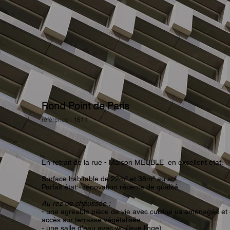
Rond Point de Paris
référence : 1611
En retrait de la rue - Maison MEUBLE en excellent état.
Surface habitable de 22m² et 38m² au sol
Parfait état - rénovation récente de qualité
Au rez de chaussée :
- une agréable pièce de vie avec cuisine us aménagée et
accès sur terrasse végétalisée
- une salle d'eau avec wc (lave linge)