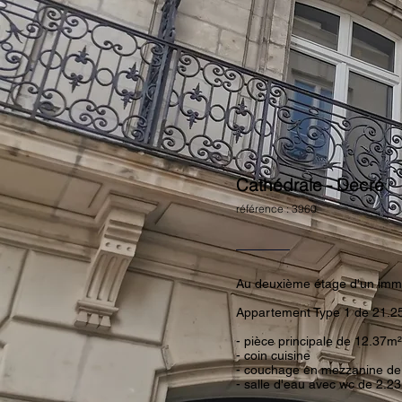
Cathédrale - Decré
référence : 3960
Au deuxième étage d'un im
Appartement Type 1 de 21.25
- pièce principale de 12.37
- coin cuisine
- couchage en mezzanine de
- salle d'eau avec wc de 2.2