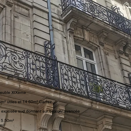
meuble XIXème
m² utiles et 14.60m² Carrez
m² exposée sud donnant sur balcon/ avancée
 5.50m²
3m²