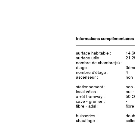
Informations complémentaires
surface habitable :
14.6
surface utile :
21.2
nombre de chambre(s) :
-
étage :
3èm
nombre d'étage :
4
ascenseur :
non
stationnement :
non 
local vélos :
oui 
arrêt tramway :
50 O
cave - grenier :
-
fibre - adsl :
fibre
huisseries :
doub
chauffage :
colle