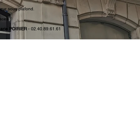
eur sous plafond.
aces.
Marie POIRIER
- 02.40.89.61.61