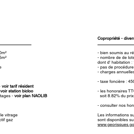
Copropriété - diver
0m²
- bien soumis au r
5m²
- nombre de de lots
dont d' habitation :
e
- pas de procédure
- charges annuelle
- taxe foncière : 45
-
voir tarif résident
-
voir station bicloo
- les honoraires T
tages -
voir plan NAOLIB
soit 8.82% du prix 
- consulter nos hon
le vitrage
Les informations su
ctif gaz
sont disponibles su
www.georisques.go