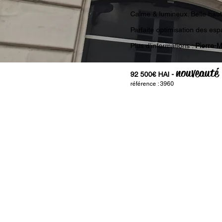
Calme & lumineux. Belle haut
Parfaite optimisation des esp
Plus d'informations :
Pierre-
nouveauté
92 500€ HAI -
référence : 3960