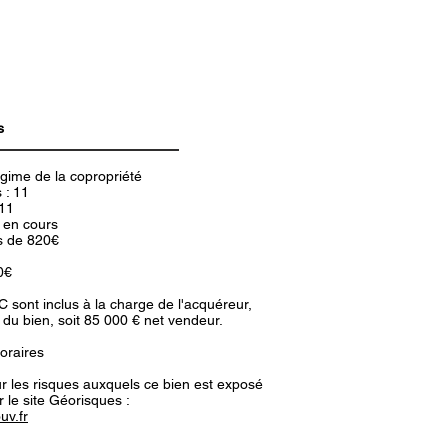
s
égime de la copropriété
 : 11
 11
 en cours
s de 820€
0€
TC sont inclus à la charge de l'acquéreur,
du bien, soit 85 000 € net vendeur.
oraires
r les risques auxquels ce bien est exposé
r le site Géorisques :
uv.fr