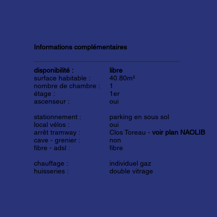
Informations complémentaires
disponibilité :
libre
surface habitable :
40.80m²
nombre de chambre :
1
étage :
1er
ascenseur :
oui
stationnement :
parking en sous sol
local vélos :
oui
arrêt tramway :
Clos Toreau -
voir plan NAOLIB
cave - grenier :
non
fibre - adsl :
fibre
chauffage :
individuel gaz
huisseries :
double vitrage