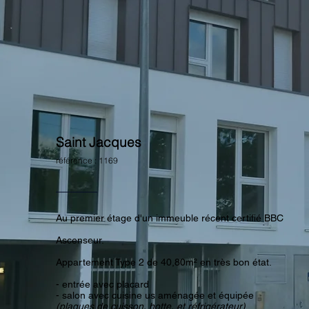
Saint Jacques
référence : 1169
Au premier étage d'un immeuble récent certifié BBC
Ascenseur.
Appartement Type 2 de 40,80m² en très bon état.
- entrée avec placard
- salon avec cuisine us aménagée et équipée
(plaques de cuisson, hotte, et réfrigérateur)