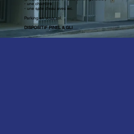
- une chambre
- une salle d'eau avec wc.
Parking en sous sol.
DISPOSITIF PINEL & GLI