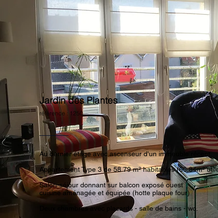
Jardin des Plantes
référence : 1250
Au dernier étage avec ascenseur d'un immeuble récent
Appartement Type 3 de 58.79 m² habitables (60.84m² utile
Salon-séjour donnant sur balcon exposé ouest
cuisine aménagée et équipée (hotte plaque four)
Deux chambres avec placards - salle de bains - wc.